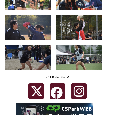
CLUB SPONSOR