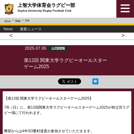
上智大学体育会ラグビー部
Sophia University Rugby Football Club
ホーム
News
詳細
News 最新ニュース
<
>
2025.07.05
公式戦情報
第12回 関東大学ラグビーオールスター
ゲーム2025
【第12回 関東大学ラグビーオールスターゲーム2025】
7/6（日）に、第12回関東大学ラグビーオールスターゲーム2025が秩父宮ラグ
ビー場にて行われます。
弊部からは4年SO重村達貴が参加させていただきます。