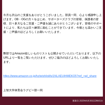
今月も沢山のご支援をありがとうございました。部員一同、心より感謝申し上
げます。OB・OGの方々をはじめ、サポーターズクラブの皆様、保護者の皆
様、日々多大なるご支援・ご声援を誠にありがとうございます。皆様のサポー
トにより、私たちは日々練習に励むことができています。今後とも温かいご支
援・ご声援のほどよろしくお願いいたします。
弊部ではAmazon欲しいものリストも公開させていただいております。以下の
URLより一覧をご覧いただけます。ぜひご協力のほどよろしくお願いいたし
ます。
https://www.amazon.co.jp/hz/wishlist/ls/1NLAEUIHMEKO5?ref_=wl_share
上智大学体育会ラグビー部一同
更新日:2025年6月30日22時01分